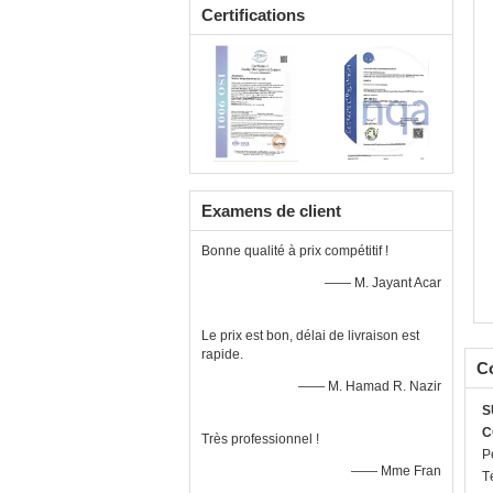
Certifications
Examens de client
Bonne qualité à prix compétitif !
—— M. Jayant Acar
Le prix est bon, délai de livraison est
rapide.
C
—— M. Hamad R. Nazir
S
C
Très professionnel !
P
—— Mme Fran
T