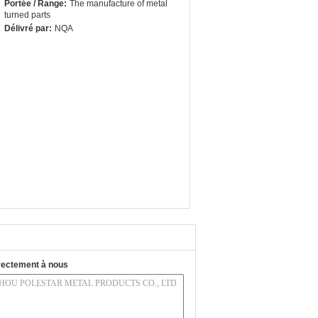
Portée / Range:
The manufacture of metal
turned parts
Délivré par:
NQA
rectement à nous