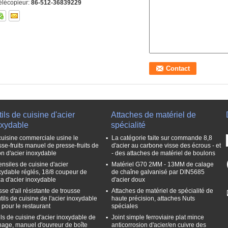
élécopieur:
86-512-36839229
ils de cuisine d'acier
Attaches de matériel de
oxydable
spécialité
cuisine commerciale usine le
La catégorie faite sur commande 8,8
sse-fruits manuel de presse-fruits de
d'acier au carbone visse des écrous - et
ron d'acier inoxydable
- des attaches de matériel de boulons
ensiles de cuisine d'acier
Matériel G70 2MM - 13MM de calage
xydable réglés, 18/8 coupeur de
de chaîne galvanisé par DIN5685
za d'acier inoxydable
d'acier doux
sse d'ail résistante de trousse
Attaches de matériel de spécialité de
tils de cuisine de l'acier inoxydable
haute précision, attaches Nuts
 pour le restaurant
spéciales
ils de cuisine d'acier inoxydable de
Joint simple ferroviaire plat mince
age, manuel d'ouvreur de boîte
anticorrosion d'acier/en cuivre des