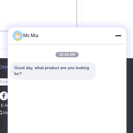
(
0
/ 3000)
Ms Mia
10:45 AM
Demande de soumission
Good day, what product are you looking 
for?
Envoyez
E-Mail
Carte du site
|
Site mobile