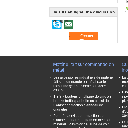
T
Je suis en ligne une discussion
en ligne
Matériel fait sur commande en
Out
métal
in
Les accessoires industriels de matériel
La 
fait sur commande en métal partie
pre
l'acier inoxydable/service en acier
cit
d'OEM
Ust
1-3/8 » boutons en alliage de zinc en
ino
bronze frottés par huile en cristal de
piz
Cabinet de traction d'anneau de
Pre
diamètre
d'ou
Poignée acrylique de traction de
304
Cabinet de barre de train en métal du
Out
matériel 128mm cc de jaune de coin
mén