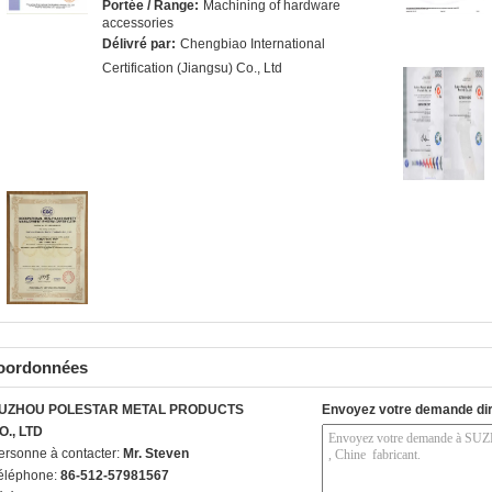
Portée / Range:
Machining of hardware
accessories
Délivré par:
Chengbiao International
Certification (Jiangsu) Co., Ltd
oordonnées
UZHOU POLESTAR METAL PRODUCTS
Envoyez votre demande di
O., LTD
ersonne à contacter:
Mr. Steven
éléphone:
86-512-57981567