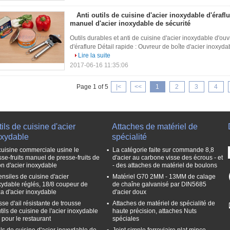
Anti outils de cuisine d'acier inoxydable d'érafl
manuel d'acier inoxydable de sécurité
Outils durables et anti de cuisine d'acier inoxydable d'ou
d'éraflure Détail rapide : Ouvreur de boîte d'acier inoxyda
Lire la suite
2017-06-16 11:35:06
Page 1 of 5
|<
<<
1
2
3
4
ils de cuisine d'acier
Attaches de matériel de
oxydable
spécialité
cuisine commerciale usine le
La catégorie faite sur commande 8,8
sse-fruits manuel de presse-fruits de
d'acier au carbone visse des écrous - et
ron d'acier inoxydable
- des attaches de matériel de boulons
ensiles de cuisine d'acier
Matériel G70 2MM - 13MM de calage
xydable réglés, 18/8 coupeur de
de chaîne galvanisé par DIN5685
za d'acier inoxydable
d'acier doux
sse d'ail résistante de trousse
Attaches de matériel de spécialité de
tils de cuisine de l'acier inoxydable
haute précision, attaches Nuts
 pour le restaurant
spéciales