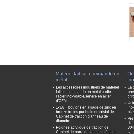
Matériel fait sur commande en
Out
métal
in
Les accessoires industriels de matériel
La 
fait sur commande en métal partie
pre
l'acier inoxydable/service en acier
cit
d'OEM
Ust
1-3/8 » boutons en alliage de zinc en
ino
bronze frottés par huile en cristal de
piz
Cabinet de traction d'anneau de
Pre
diamètre
d'ou
Poignée acrylique de traction de
304
Cabinet de barre de train en métal du