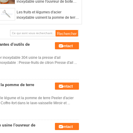
inoxydable usine l'ouvreur de boîte
tenu dans la main d'Ace
Les fruits et légumes d'acier
inoxydable usinent la pomme de terre
Peeler d'acier inoxydable
antes d'outils de
Contact
r inoxydable 304 usine la presse d'ail
oxydable : Presse-fruits de citron Presse d'ail ...
t la pomme de terre
Contact
 le légume et la pomme de terre Peeler d'acier
offre-fort dans le lave-vaisselle Miroir et ...
e usine l'ouvreur de
Contact