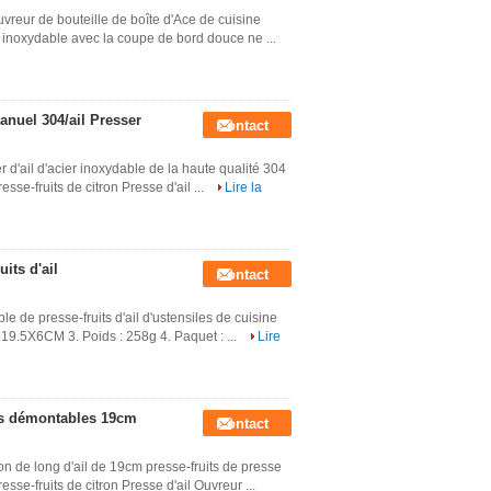
ouvreur de bouteille de boîte d'Ace de cuisine
r inoxydable avec la coupe de bord douce ne ...
anuel 304/ail Presser
Contact
r d'ail d'acier inoxydable de la haute qualité 304
esse-fruits de citron Presse d'ail ...
Lire la
its d'ail
Contact
le de presse-fruits d'ail d'ustensiles de cuisine
 : 19.5X6CM 3. Poids : 258g 4. Paquet : ...
Lire
its démontables 19cm
Contact
on de long d'ail de 19cm presse-fruits de presse
esse-fruits de citron Presse d'ail Ouvreur ...