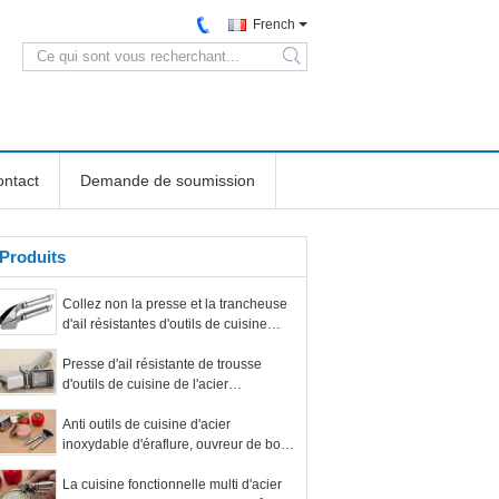
French
search
ntact
Demande de soumission
Produits
Collez non la presse et la trancheuse
d'ail résistantes d'outils de cuisine
d'acier inoxydable
Presse d'ail résistante de trousse
d'outils de cuisine de l'acier
inoxydable 304 pour le restaurant
Anti outils de cuisine d'acier
inoxydable d'éraflure, ouvreur de boîte
manuel d'acier inoxydable de sécurité
La cuisine fonctionnelle multi d'acier