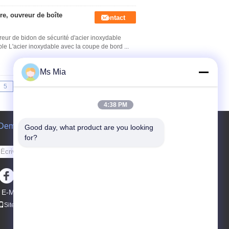
ure, ouvreur de boîte
Contact
vreur de bidon de sécurité d'acier inoxydable
ble L'acier inoxydable avec la coupe de bord ...
Ms Mia
5
>>
>|
4:38 PM
Demande de soumission
Good day, what product are you looking 
for?
Envoyez
E-Mail
Carte du site
|
Site mobile