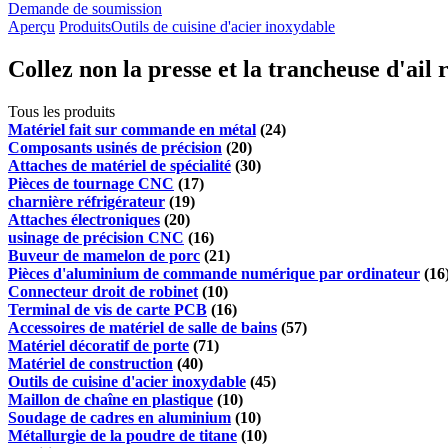
Demande de soumission
Aperçu
Produits
Outils de cuisine d'acier inoxydable
Collez non la presse et la trancheuse d'ail 
Tous les produits
Matériel fait sur commande en métal
(24)
Composants usinés de précision
(20)
Attaches de matériel de spécialité
(30)
Pièces de tournage CNC
(17)
charnière réfrigérateur
(19)
Attaches électroniques
(20)
usinage de précision CNC
(16)
Buveur de mamelon de porc
(21)
Pièces d'aluminium de commande numérique par ordinateur
(16
Connecteur droit de robinet
(10)
Terminal de vis de carte PCB
(16)
Accessoires de matériel de salle de bains
(57)
Matériel décoratif de porte
(71)
Matériel de construction
(40)
Outils de cuisine d'acier inoxydable
(45)
Maillon de chaîne en plastique
(10)
Soudage de cadres en aluminium
(10)
Métallurgie de la poudre de titane
(10)