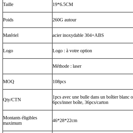
Taille
19*6.5CM
Poids
260G autour
Matériel
acier inoxydable 304+ABS
Logo
Logo : à votre option
Méthode : laser
MOQ
108pcs
1pcs avec une bulle dans un boîtier blanc o
Qty/CTN
6pcs/inner boîte, 36pcs/carton
Montants éligibles
46*28*22cm
maximum