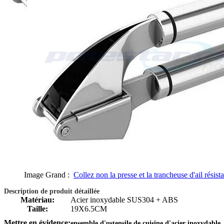
Image Grand :
Collez non la presse et la trancheuse d'ail résist
Description de produit détaillée
Matériau:
Acier inoxydable SUS304 + ABS
Taille:
19X6.5CM
Mettre en évidence:
ensemble d'ustensile de cuisine d'acier inoxydable