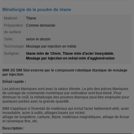
Métallurgie de la poudre de titane
Matériel:
Titane
Préparation
Comme demande
de surface:
Taille:
selon le dessin
Technologie:
Moulage par injection en métal
titane mim de 10mm
Titane mim d'acier inoxydable
Surligner:
,
,
Moulage par injection en métal mim d'agglomération
MIM 3G SIM Slot externe par le composant robotique titanique de moulage
par injection
Détail rapide :
Les pièces titaniques sont avec la valeur élevée. Le prix des pièces titaniques
de usinage de commande numérique par ordinateur sont tout élevé. Pour
diminuer le coût, la métallurgie des poudres titanique peut être employée pour
quelques parties avec la grande quantité.
MIM s'applique à l'éventail de matériaux qui inclut l'acier faiblement allié, acier
inoxydable, acier à outils, alliages basés sur nickel,
alliage de tungstène, carbure, titane, matériaux magnétiques, alliage de Kovar
et céramique fine, etc.
Description :