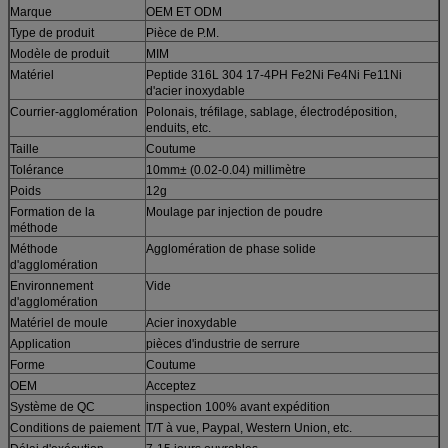
Marque
OEM ET ODM
Type de produit
Pièce de P.M.
Modèle de produit
MIM
Matériel
Peptide 316L 304 17-4PH Fe2Ni Fe4Ni Fe11Ni
d'acier inoxydable
Courrier-agglomération
Polonais, tréfilage, sablage, électrodéposition,
enduits, etc.
Taille
Coutume
Tolérance
10mm± (0.02-0.04) millimètre
Poids
12g
Formation de la
Moulage par injection de poudre
méthode
Méthode
Agglomération de phase solide
d'agglomération
Environnement
Vide
d'agglomération
Matériel de moule
Acier inoxydable
Application
pièces d'industrie de serrure
Forme
Coutume
OEM
Acceptez
Système de QC
inspection 100% avant expédition
Conditions de paiement
T/T à vue, Paypal, Western Union, etc.