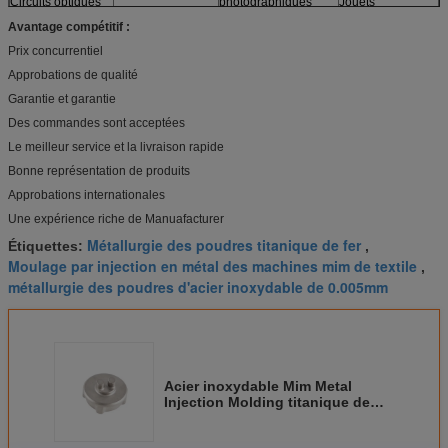
Circuits optiques
photographiques
Jouets
Moteurs
Avantage compétitif :
Capteurs
et plus
Meubles
Prix concurrentiel
Modèles
Approbations de qualité
Garantie et garantie
Des commandes sont acceptées
Le meilleur service et la livraison rapide
Bonne représentation de produits
Approbations internationales
Une expérience riche de Manuafacturer
Métallurgie des poudres titanique de fer
Étiquettes:
,
Moulage par injection en métal des machines mim de textile
,
métallurgie des poudres d'acier inoxydable de 0.005mm
Acier inoxydable Mim Metal
Injection Molding titanique de
10mm