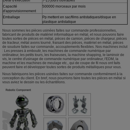
Délai d'exécution
7-15 jours ouvrables
Capacité
500000 morceaux par mois
d'approvisionnement
Emballage
Pp mettent en sac/films antistatiques/disque en
plastique antistatique
Nous sommes les pièces usinées faites sur commande professionnelles,
fabricant de produits de matériel informatique en métal, et nous pouvons faire
toutes sortes de pièces en métal, pièces de camion, pièces de chargeur, pièces
de tracteur, métal avons tourné, fraisant des pièces, matériel en métal, pièces
de soudure faites sur commande, accouplements flexibles. Nos machines inclut
: Les presses à emboutir, les machines de commande numérique par
ordinateur, les petits tours, les fraiseuses, la machine shapping, le laminoir de
vis, le centre d'usinage de commande numérique par ordinateur, l'EDM, la
machine et les machines de meulage etc., qui de coupe de fil nous ont faits
peuvent faire et développer toutes sortes de produits métalliques pour vous.
Nous fabriquons les pièces usinées faites sur commande conformément à la
conception du client. En bref, nous pourrions faire toutes les pièces en métal si
vous aviez le dessin ou les échantillons.