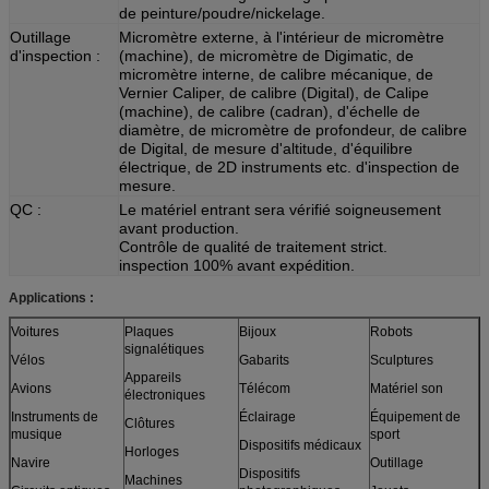
de peinture/poudre/nickelage.
Outillage
Micromètre externe, à l'intérieur de micromètre
d'inspection :
(machine), de micromètre de Digimatic, de
micromètre interne, de calibre mécanique, de
Vernier Caliper, de calibre (Digital), de Calipe
(machine), de calibre (cadran), d'échelle de
diamètre, de micromètre de profondeur, de calibre
de Digital, de mesure d'altitude, d'équilibre
électrique, de 2D instruments etc. d'inspection de
mesure.
QC :
Le matériel entrant sera vérifié soigneusement
avant production.
Contrôle de qualité de traitement strict.
inspection 100% avant expédition.
Applications :
Voitures
Plaques
Bijoux
Robots
signalétiques
Vélos
Gabarits
Sculptures
Appareils
Avions
Télécom
Matériel son
électroniques
Instruments de
Éclairage
Équipement de
Clôtures
musique
sport
Dispositifs médicaux
Horloges
Navire
Outillage
Dispositifs
Machines