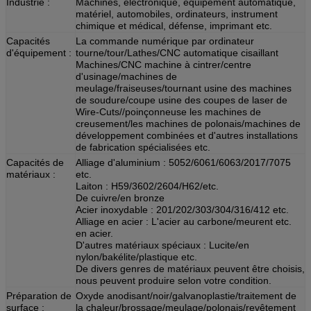
Industrie :
Machines, électronique, équipement automatique,
matériel, automobiles, ordinateurs, instrument
chimique et médical, défense, imprimant etc.
Capacités
La commande numérique par ordinateur
d'équipement :
tourne/tour/Lathes/CNC automatique cisaillant
Machines/CNC machine à cintrer/centre
d'usinage/machines de
meulage/fraiseuses/tournant usine des machines
de soudure/coupe usine des coupes de laser de
Wire-Cuts//poinçonneuse les machines de
creusement/les machines de polonais/machines de
développement combinées et d'autres installations
de fabrication spécialisées etc.
Capacités de
Alliage d'aluminium : 5052/6061/6063/2017/7075
matériaux :
etc.
Laiton : H59/3602/2604/H62/etc.
De cuivre/en bronze
Acier inoxydable : 201/202/303/304/316/412 etc.
Alliage en acier : L'acier au carbone/meurent etc.
en acier.
D'autres matériaux spéciaux : Lucite/en
nylon/bakélite/plastique etc.
De divers genres de matériaux peuvent être choisis,
nous peuvent produire selon votre condition.
Préparation de
Oxyde anodisant/noir/galvanoplastie/traitement de
surface :
la chaleur/brossage/meulage/polonais/revêtement