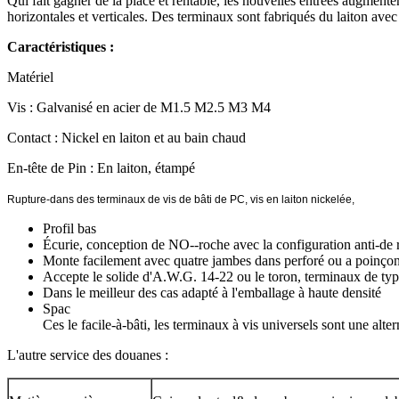
Qui fait gagner de la place et rentable, les nouvelles entrées augment
horizontales et verticales. Des terminaux sont fabriqués du laiton avec
Caractéristiques :
Matériel
Vis : Galvanisé en acier de M1.5 M2.5 M3 M4
Contact : Nickel en laiton et au bain chaud
En-tête de Pin : En laiton, étampé
Rupture-dans des terminaux de vis de bâti de PC, vis en laiton nickelée,
Profil bas
Écurie, conception de NO--roche avec la configuration anti-de 
Monte facilement avec quatre jambes dans perforé ou a poinçon
Accepte le solide d'A.W.G. 14-22 ou le toron, terminaux de typ
Dans le meilleur des cas adapté à l'emballage à haute densité
Spac
Ces le facile-à-bâti, les terminaux à vis universels sont une al
L'autre service des douanes :