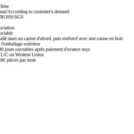
Chine
star/According to customer's demand
/ROHS/SGS
ciation
ciable
llé dans un carton d'abord, puis renforcé avec une caisse en bois
 l'emballage extérieur
0 jours ouvrables après paiement d'avance reçu
 L/C ou Western Union
0K pièces par mois