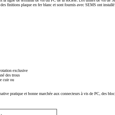
ent la ligne de terminal de vis du PC de la société. Les unités de vis 
 des finitions plaque en fer blanc et sont fournis avec SEMS ont install
rotation exclusive
né des trous
e cuir ou
ternative pratique et bonne marchée aux connecteurs à vis de PC, des bloc