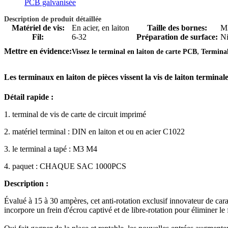
PCB galvanisée
Description de produit détaillée
Matériel de vis:
En acier, en laiton
Taille des bornes:
M
Fil:
6-32
Préparation de surface:
Ni
,
Mettre en évidence:
Vissez le terminal en laiton de carte PCB
Terminal
Les terminaux en laiton de pièces vissent la vis de laiton termina
Détail rapide :
1. terminal de vis de carte de circuit imprimé
2. matériel terminal : DIN en laiton et ou en acier C1022
3. le terminal a tapé : M3 M4
4. paquet : CHAQUE SAC 1000PCS
Description :
Évalué à 15 à 30 ampères, cet anti-rotation exclusif innovateur de car
incorpore un frein d'écrou captivé et de libre-rotation pour éliminer le 