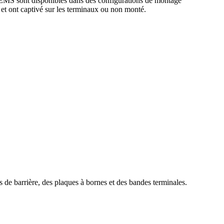
de SEMS sont disponibles dans des configurations de montage
é et ont captivé sur les terminaux ou non monté.
s de barrière, des plaques à bornes et des bandes terminales.