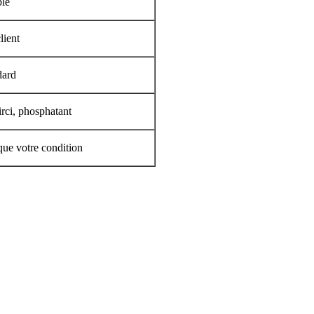
ble
lient
dard
irci, phosphatant
que votre condition