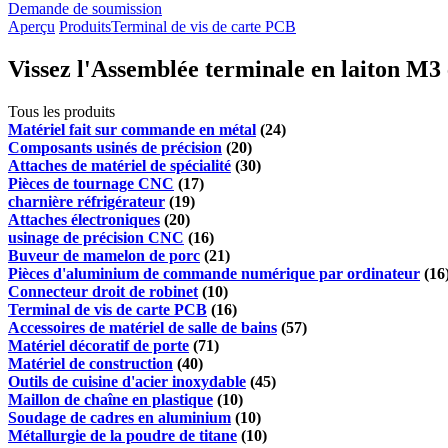
Demande de soumission
Aperçu
Produits
Terminal de vis de carte PCB
Vissez l'Assemblée terminale en laiton M3 
Tous les produits
Matériel fait sur commande en métal
(24)
Composants usinés de précision
(20)
Attaches de matériel de spécialité
(30)
Pièces de tournage CNC
(17)
charnière réfrigérateur
(19)
Attaches électroniques
(20)
usinage de précision CNC
(16)
Buveur de mamelon de porc
(21)
Pièces d'aluminium de commande numérique par ordinateur
(16
Connecteur droit de robinet
(10)
Terminal de vis de carte PCB
(16)
Accessoires de matériel de salle de bains
(57)
Matériel décoratif de porte
(71)
Matériel de construction
(40)
Outils de cuisine d'acier inoxydable
(45)
Maillon de chaîne en plastique
(10)
Soudage de cadres en aluminium
(10)
Métallurgie de la poudre de titane
(10)