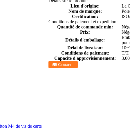
Détails sur le produit:
Lieu d'origine:
La 
Nom de marque:
Pole
Certification:
ISO
Conditions de paiement et expédition:
Quantité de commande min:
Négo
Prix:
Négo
Emba
Détails d'emballage:
pour
Délai de livraison:
10~3
Conditions de paiement:
T/T,
Capacité d'approvisionnement:
3,00
Contact
iton M4 de vis de carte