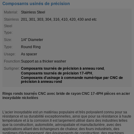
Composants usinés de précision
Material:
Stainless Steel
Stainless
201, 301, 303, 304, 316, 410, 420, 430 and etc
Steel
Type:
Size:
1/4" Diameter
Type:
Round Ring
Usage:
As spacer
Founction:
Support as a thicker washer
Composants tournés de précision à anneau rond
Surligner:
,
Composants tournés de précision 17-4PH
,
Composants d'usinage à commande numérique par CNC de
précision à anneau rond
Rings ronds tournés CNC avec bride de rayon CNC 17-4PH pièces en acier
inoxydable nickelées
L'acier inoxydable est un matériau populaire et très polyvalent connu pour sa
résistance et sa durabilité exceptionnelles, ainsi que pour sa résistance à haute
température et à la corrosion.Il est largement utilisé dans des industries telles
que la construction, automobile, aérospatiale et manufacturière, avec des
applications allant des échangeurs de chaleur, des fours industriels, des
systèmes d'échappement, des équipements de construction, des machines