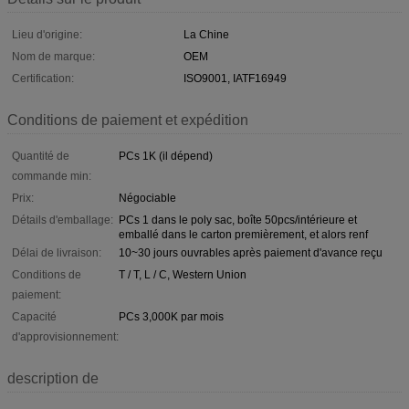
Lieu d'origine:
La Chine
Nom de marque:
OEM
Certification:
ISO9001, IATF16949
Conditions de paiement et expédition
Quantité de
PCs 1K (il dépend)
commande min:
Prix:
Négociable
Détails d'emballage:
PCs 1 dans le poly sac, boîte 50pcs/intérieure et
emballé dans le carton premièrement, et alors renf
Délai de livraison:
10~30 jours ouvrables après paiement d'avance reçu
Conditions de
T / T, L / C, Western Union
paiement:
Capacité
PCs 3,000K par mois
d'approvisionnement:
description de