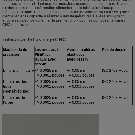
non réactive le rend idéal pour les industries nécessitant des normes d'hygiène
strictes.comme la transformation alimentaire et la fabrication d'équipements
médicauxEn outre, l'attrait esthétique de l'acier inoxydable, sa faible exigence
d'entretien et sa capacité à résister à des températures élevées soulignent
encore sa valeur.ce qui en fait le premier choix pour les composants usinés
CNC de précision.
Tolérance de l'usinage CNC
Machinerie de
Les métaux, le
Autres matières
Pas de dessin
précision
PEEK, et
plastiques
ULTEM avec
avec dessin
dessin
Dimension linéaire
+/- 0,0025 mm
+/- 0,05 mm
ISO 2768 Moyen
+/- 0,0001 pouces
+/- 0,002 pouces
Diamètres des
+/- 0,0025 mm
+/- 0,05 mm
ISO 2768 Moyen
trous
+/- 0,0001 pouces
+/- 0,002 pouces
(Non rétrécissé)
Diamètres de
+/- 0,0025 mm
+/- 0,05 mm
ISO 2768 Moyen
l'arbre
+/- 0,0001 pouces
+/- 0,002 pouces