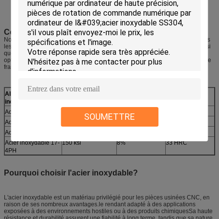
Il est fort.
Faible coût
La partie rapide est de tourner.
Comparer les alliages d'acier inoxydable
Nous offrons une variété d'options en acier inoxydable pour répondre à toutes
les spécifications ou exigences.L'acier inoxydable 304/304L et 316/316L ainsi
que l'acier inoxydable 303 et le type 360 (17-4) se sont tous avérés être des
options de haute qualité pour les projets d'usinage CNC qui nécessitent soit le
fraisage ou le tournage.
Alliage d'acier
Résistance à la
L'allongement
Dureté
inoxydable
traction
Acier inoxydable 303
75 à 90 ksi
35 à 50%
228 HB
SOUMETTRE
Acier inoxydable 304
99 ksi
52%
85 HRB
Acier inoxydable 316
85 ksi
56%
81 HRB
Acier inoxydable 17-
150 ksi
8%
33 HRC
4PH
Pourquoi choisir l'acier inoxydable?
L'acier inoxydable est un matériau privilégié pour les pièces usinées CNC, en
raison de ses nombreux avantages.le rendant adapté à des applications
exposées à des environnements hostiles ou à des produits chimiquesSa haute
résistance et durabilité assurent une fiabilité à long terme, tandis que sa nature