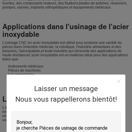
lourdes, des composants moteurs, des fixations,blades de turbines, réservoirs,
pompes, vannes, implants orthopédiques et équipements médicaux.
Applications dans l'usinage de l'acier
inoxydable
L'usinage CNC en acier inoxydable est utilisé pour produire une variété de
pièces dans l'industrie médicale, la robotique, l'industrie alimentaire et des
boissons, l'aérospatiale,et toute industrie qui nécessite des applications de
haute résistanceL'acier inoxydable est un matériau idéal pour des applications
telles que:
Instruments médicaux
Pièces de machines
Les engrenages
Parties pour tracteurs
Matériel de construction lourd
Laisser un message
Vessels sous vide et sous pression
Les principaux avantages
Nous vous rappellerons bientôt!
L'acier inoxydable offre une excellente machinabilité, une uniformité
exceptionnelle et est résistant à la corrosion et à l'oxydation, ce qui entraîne
une durée de vie plus longue du produit et un coût total inférieur des pièces
usinées.
Résistance à la corrosion
Conçus pour améliorer la machinabilité