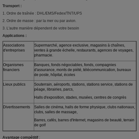
Transport :
1. Ordre de traînée : DHL/EMS/Fedex/TNT/UPS
2. Ordre de masse : par la mer ou par avion.
3. L'autre manière dépendent de votre besoin
Applications :
Associations
Supermarché, agence exclusive, magasins à chaînes,
d'entreprises
ventes à grande échelle, restaurants, agences de voyages,
pharmacie.
Organismes
Banques, fonds négociables, fonds, compagnies
financiers
d'assurance, monts de piété, télécommunication, bureaux
de poste, hôpital, écoles
Lieux publics
Souterrain, aéroports, stations, stations service, stations de
péage, librairies, parcs,
Halls d'exposition, stades, musées, centres de congrès
Divertissements
Salles de cinéma, halls de forme physique, clubs nationaux,
clubs, salles de massage,
Barres, cafés, barres d'Internet, magasins de beauté, terrain
de golf
Avantage compétitif
: