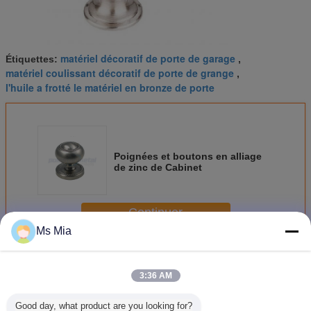
matériel décoratif de porte de garage
Étiquettes:
,
matériel coulissant décoratif de porte de grange
,
l'huile a frotté le matériel en bronze de porte
Poignées et boutons en alliage
de zinc de Cabinet
Continuer
Ms Mia
Matériel décoratif de porte
Plus
3:36 AM
Good day, what product are you looking for?