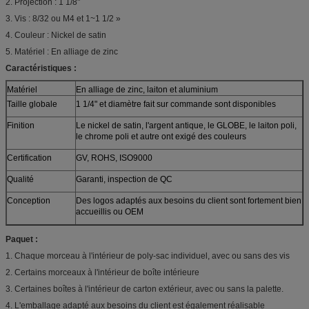
2. Projection : 1 1/8"
3. Vis : 8/32 ou M4 et 1~1 1/2 »
4. Couleur : Nickel de satin
5. Matériel : En alliage de zinc
Caractéristiques :
Matériel
En alliage de zinc, laiton et aluminium
Taille globale
1 1/4" et diamètre fait sur commande sont disponibles
Finition
Le nickel de satin, l'argent antique, le GLOBE, le laiton poli,
le chrome poli et autre ont exigé des couleurs
Certification
GV, ROHS, ISO9000
Qualité
Garanti, inspection de QC
Conception
Des logos adaptés aux besoins du client sont fortement bien
accueillis ou OEM
Paquet :
1. Chaque morceau à l'intérieur de poly-sac individuel, avec ou sans des vis
2. Certains morceaux à l'intérieur de boîte intérieure
3. Certaines boîtes à l'intérieur de carton extérieur, avec ou sans la palette.
4. L'emballage adapté aux besoins du client est également réalisable