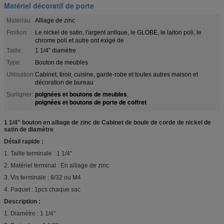
Matériel décoratif de porte
Matériau:
Alliage de zinc
Finition:
Le nickel de satin, l'argent antique, le GLOBE, le laiton poli, le
chrome poli et autre ont exigé de
Taille:
1 1/4" diamètre
Type:
Bouton de meubles
Utilisation:
Cabinet, tiroir, cuisine, garde-robe et toutes autres maison et
décoration de bureau
poignées et boutons de meubles
Surligner:
,
poignées et boutons de porte de coffret
1 1/4" bouton en alliage de zinc de Cabinet de boule de corde de nickel de
satin de diamètre
Détail rapide :
1. Taille terminale : 1 1/4"
2. Matériel terminal : En alliage de zinc
3. Vis terminale : 8/32 ou M4
4. Paquet : 1pcs chaque sac
Description :
1. Diamètre : 1 1/4"