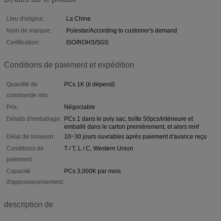
Lieu d'origine:
La Chine
Nom de marque:
Polestar/According to customer's demand
Certification:
ISO/ROHS/SGS
Conditions de paiement et expédition
Quantité de
PCs 1K (il dépend)
commande min:
Prix:
Négociable
Détails d'emballage:
PCs 1 dans le poly sac, boîte 50pcs/intérieure et
emballé dans le carton premièrement, et alors renf
Délai de livraison:
10~30 jours ouvrables après paiement d'avance reçu
Conditions de
T / T, L / C, Western Union
paiement:
Capacité
PCs 3,000K par mois
d'approvisionnement:
description de