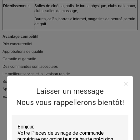
Divertissements
Salles de cinéma, halls de forme physique, clubs nationaux,
clubs, salles de massage,
Barres, cafés, barres d'Internet, magasins de beauté, terrain
de golf
Avantage compétitif
:
Prix concurrentiel
Approbations de qualité
Garantie et garantie
Des commandes sont acceptées
Le meilleur service et la livraison rapide
Bonne représentation de produits
Approbations internationales
Laisser un message
Expérience de riches de fabricant
Nous vous rappellerons bientôt!