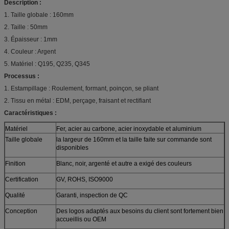
Description :
1. Taille globale : 160mm
2. Taille : 50mm
3. Épaisseur : 1mm
4. Couleur : Argent
5. Matériel : Q195, Q235, Q345
Processus :
1. Estampillage : Roulement, formant, poinçon, se pliant
2. Tissu en métal : EDM, perçage, fraisant et rectifiant
Caractéristiques :
Matériel
Fer, acier au carbone, acier inoxydable et aluminium
Taille globale
la largeur de 160mm et la taille faite sur commande sont
disponibles
Finition
Blanc, noir, argenté et autre a exigé des couleurs
Certification
GV, ROHS, ISO9000
Qualité
Garanti, inspection de QC
Conception
Des logos adaptés aux besoins du client sont fortement bien
accueillis ou OEM