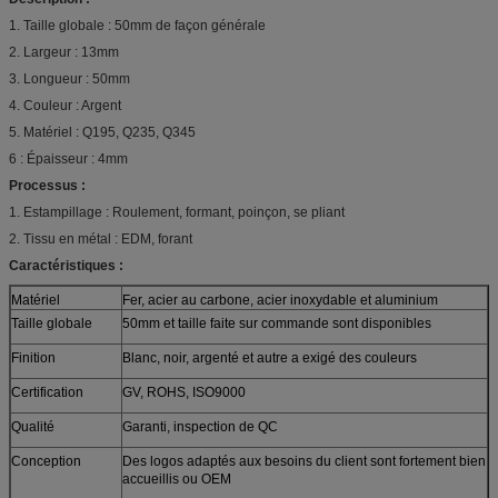
1. Taille globale : 50mm de façon générale
2. Largeur : 13mm
3. Longueur : 50mm
4. Couleur : Argent
5. Matériel : Q195, Q235, Q345
6 : Épaisseur : 4mm
Processus :
1. Estampillage : Roulement, formant, poinçon, se pliant
2. Tissu en métal : EDM, forant
Caractéristiques :
Matériel
Fer, acier au carbone, acier inoxydable et aluminium
Taille globale
50mm et taille faite sur commande sont disponibles
Finition
Blanc, noir, argenté et autre a exigé des couleurs
Certification
GV, ROHS, ISO9000
Qualité
Garanti, inspection de QC
Conception
Des logos adaptés aux besoins du client sont fortement bien
accueillis ou OEM