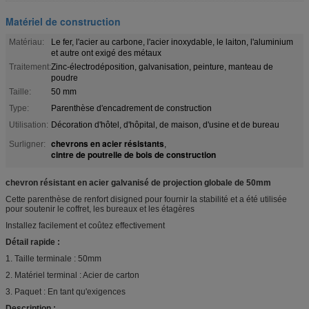
Matériel de construction
Matériau:
Le fer, l'acier au carbone, l'acier inoxydable, le laiton, l'aluminium
et autre ont exigé des métaux
Traitement:
Zinc-électrodéposition, galvanisation, peinture, manteau de
poudre
Taille:
50 mm
Type:
Parenthèse d'encadrement de construction
Utilisation:
Décoration d'hôtel, d'hôpital, de maison, d'usine et de bureau
chevrons en acier résistants
Surligner:
,
cintre de poutrelle de bois de construction
chevron résistant en acier galvanisé de projection globale de 50mm
Cette parenthèse de renfort disigned pour fournir la stabilité et a été utilisée
pour soutenir le coffret, les bureaux et les étagères
Installez facilement et coûtez effectivement
Détail rapide :
1. Taille terminale : 50mm
2. Matériel terminal : Acier de carton
3. Paquet : En tant qu'exigences
Description :