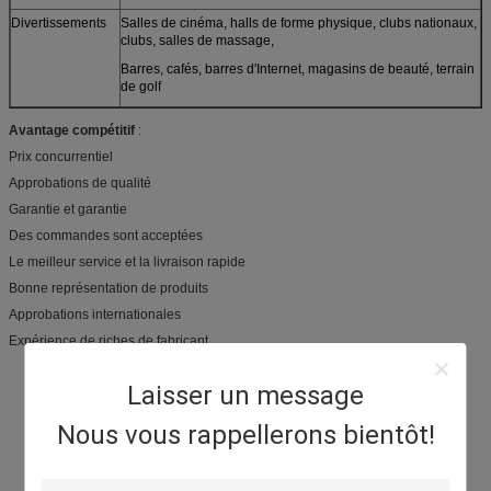
Divertissements
Salles de cinéma, halls de forme physique, clubs nationaux,
clubs, salles de massage,
Barres, cafés, barres d'Internet, magasins de beauté, terrain
de golf
Avantage compétitif
:
Prix concurrentiel
Approbations de qualité
Garantie et garantie
Des commandes sont acceptées
Le meilleur service et la livraison rapide
Bonne représentation de produits
Approbations internationales
Expérience de riches de fabricant
Laisser un message
Nous vous rappellerons bientôt!