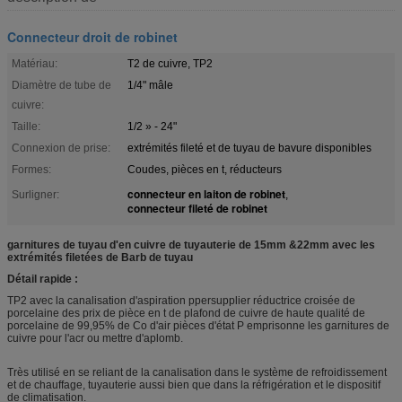
Connecteur droit de robinet
Matériau:
T2 de cuivre, TP2
Diamètre de tube de
1/4" mâle
cuivre:
Taille:
1/2 » - 24"
Connexion de prise:
extrémités fileté et de tuyau de bavure disponibles
Formes:
Coudes, pièces en t, réducteurs
connecteur en laiton de robinet
Surligner:
,
connecteur fileté de robinet
garnitures de tuyau d'en cuivre de tuyauterie de 15mm &22mm avec les
extrémités filetées de Barb de tuyau
Détail rapide :
TP2 avec la canalisation d'aspiration ppersupplier réductrice croisée de
porcelaine des prix de pièce en t de plafond de cuivre de haute qualité de
porcelaine de 99,95% de Co d'air pièces d'état P emprisonne les garnitures de
cuivre pour l'acr ou mettre d'aplomb.
Très utilisé en se reliant de la canalisation dans le système de refroidissement
et de chauffage, tuyauterie aussi bien que dans la réfrigération et le dispositif
de climatisation.