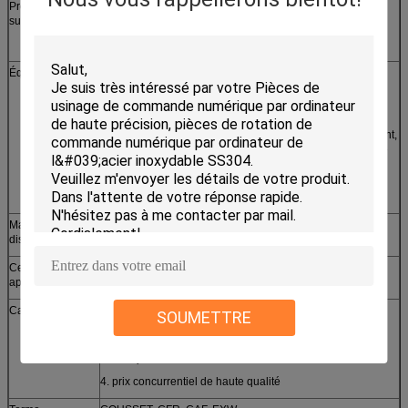
Préparation de
Argent, zinc, nickel, étain, électrodéposition de chrome,
surface
revêtement de poudre, galvanisé à chaud, polissant,
etc. de brossage
Équipements
1. la presse à emboutir, huilent la presse à mouler
hydraulique, rivetant la machine, soudant
machine
2. Commande numérique par ordinateur fraisant et tournant,
rectifiant, enroulant, aiguisant, enroulant, brochant et autre
machine secondaire, tour de mètre
3. machine de Ligne-coupe, découpeuse de laser
Matériel
acier inoxydable, aluminium, cuivre, laiton, zinc, bronze,
disponible
acier au carbone etc.
Certificats
GV, CE, ROHS, ISO9001-2008
approched
Caractéristiques
1. conception adaptée aux besoins du client
SOUMETTRE
2. commande admise
3. aperçus gratuits fournis
4. prix concurrentiel de haute qualité