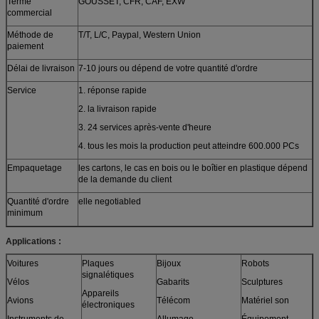
Terme
GOUSSET, CFR, CAF, EXW
commercial
Méthode de
T/T, L/C, Paypal, Western Union
paiement
Délai de livraison
7-10 jours ou dépend de votre quantité d'ordre
Service
1. réponse rapide
2. la livraison rapide
3. 24 services après-vente d'heure
4. tous les mois la production peut atteindre 600.000 PCs
Empaquetage
les cartons, le cas en bois ou le boîtier en plastique dépend
de la demande du client
Quantité d'ordre
elle negotiabled
minimum
Applications :
Voitures
Plaques
Bijoux
Robots
signalétiques
Vélos
Gabarits
Sculptures
Appareils
Avions
Télécom
Matériel son
électroniques
Instruments de
Allumage
Équipement