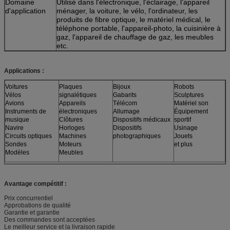
Domaine
Utilisé dans l'électronique, l'éclairage, l'appareil
d'application
ménager, la voiture, le vélo, l'ordinateur, les
produits de fibre optique, le matériel médical, le
téléphone portable, l'appareil-photo, la cuisinière à
gaz, l'appareil de chauffage de gaz, les meubles
etc.
Applications :
Voitures
Plaques
Bijoux
Robots
Vélos
signalétiques
Gabarits
Sculptures
Avions
Appareils
Télécom
Matériel son
Instruments de
électroniques
Allumage
Équipement
musique
Clôtures
Dispositifs médicaux
sportif
Navire
Horloges
Dispositifs
Usinage
Circuits optiques
Machines
photographiques
Jouets
Sondes
Moteurs
et plus
Modèles
Meubles
Avantage compétitif :
Prix concurrentiel
Approbations de qualité
Garantie et garantie
Des commandes sont acceptées
Le meilleur service et la livraison rapide