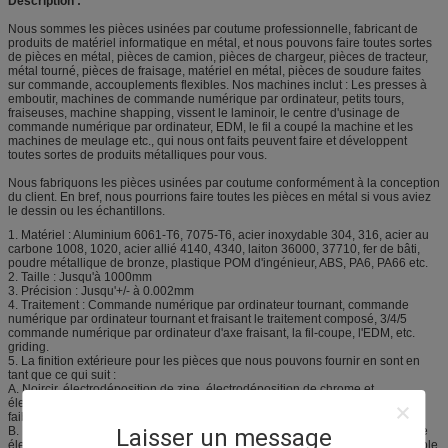
Description :
Nous sommes les pièces usinées par coutume professionnelle, fabricant de
produits de matériel informatique en métal, et nous pouvons faire toutes sortes
de pièces en métal, pièces de camion, pièces de chargeur, pièces de tracteur,
métal tourné, pièces de fraisage, matériel en métal, pièces de soudure faites
sur commande, accouplements flexibles. Nos machines inclut : Les presses à
emboutir, machines de commande numérique par ordinateur, petits tours,
fraiseuses, machine shapping, vissent le laminoir, le centre d'usinage de
commande numérique par ordinateur, EDM, le fil a coupé la machine et les
machines de meulage etc., qui nous ont faits peuvent faire et développent
toutes sortes de produits métalliques pour vous.
Nous fabriquons les pièces usinées par coutume conformément à la conception
du client. En bref, nous pourrions faire toutes les pièces en métal si vous aviez
le dessin ou les échantillons.
1. Matériel : Aluminium 6061-T6, 7075-T6, acier inoxydable 304, 316, acier au
carbone 1008, 1020, acier allié 4140, 4340, laiton 36000, 37710, fer de bâti,
poudre métallique de bronze, plastique POM d'ingénieur, ABS, PA6, PA66 etc.
2. Taille : Jusqu'à 1000mm
3. Précision : Jusqu'+/- à 0.002mm
4. Traitement : Commande numérique par ordinateur tournant, commande
numérique par ordinateur tournant et fraisant le traitement composé, 3/4/5
commande numérique par ordinateur d'axe fraisant, la fil-coupe, l'EDM, etc.
griding.
5. La finition extérieure pour les pièces que nous pouvons fournir en sont en
tant que ce qui suit :
A. Noircir, électrodéposition de zine, électrodéposition de chrome et
électrodéposition de nichel pour l'acier au carbone et les pièces en acier
faiblement alliées ;
Laisser un message
B. En dégringolant, remettez le polissage mat, le miroir polissant, le polissage
électrolytique et le traitement de passivation pour des pièces d'acier inoxydable