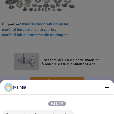
matériel décoratif en métal
Étiquettes:
,
matériel industriel de draperie
,
matériel fait sur commande de draperie
L'Assemblée en acier de machine
à coudre d'ODM épluchent des
produits de matériel informatique
en métal de pièces
Continuer
Ms Mia
Matériel fait sur commande en métal
Plus
9:52 AM